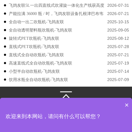
2026-07-31
飞鸽友联5L一出四直线式吹灌旋一体化生产线获高度
2026-07-21
产能拉满 36000 瓶 / 时，飞鸽友联设备扎根津巴布韦
认可
2025-10-15
​​全自动一出二吹瓶机-飞鸽友联
2025-09-05
全自动透明塑料瓶吹瓶机-飞鸽友联
2025-08-12
旋转式PET吹瓶机-飞鸽友联
2025-07-28
直线式PET吹瓶机-飞鸽友联
2025-07-21
直线式全自动吹瓶机-飞鸽友联
2025-07-19
高速直线式全自动吹瓶机-飞鸽友联
2025-07-14
小型半自动吹瓶机-飞鸽友联
2025-07-09
饮用水瓶全自动吹瓶机-飞鸽友联
×
131-3133-4149
/
131-3133-4149
江苏飞鸽友联机械股份有限公司
版权所有
欢迎来到本网站，请问有什么可以帮您？
地址： 江苏省张家港市凤凰镇韩国工业园飞翔路8号