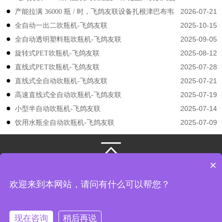
2026-07-21
产能拉满 36000 瓶 / 时，飞鸽友联设备扎根津巴布韦
认可
2025-10-15
​​全自动一出二吹瓶机-飞鸽友联
2025-09-05
全自动透明塑料瓶吹瓶机-飞鸽友联
2025-08-12
旋转式PET吹瓶机-飞鸽友联
2025-07-28
直线式PET吹瓶机-飞鸽友联
2025-07-21
直线式全自动吹瓶机-飞鸽友联
2025-07-19
高速直线式全自动吹瓶机-飞鸽友联
2025-07-14
小型半自动吹瓶机-飞鸽友联
2025-07-09
饮用水瓶全自动吹瓶机-飞鸽友联
×
131-3133-4149
/
131-3133-4149
江苏飞鸽友联机械股份有限公司
版权所有
欢迎来到本网站，请问有什么可以帮您？
地址： 江苏省张家港市凤凰镇韩国工业园飞翔路8号
现在咨询
稍后再说