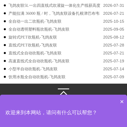
2026-07-31
飞鸽友联5L一出四直线式吹灌旋一体化生产线获高度
2026-07-21
产能拉满 36000 瓶 / 时，飞鸽友联设备扎根津巴布韦
认可
2025-10-15
​​全自动一出二吹瓶机-飞鸽友联
2025-09-05
全自动透明塑料瓶吹瓶机-飞鸽友联
2025-08-12
旋转式PET吹瓶机-飞鸽友联
2025-07-28
直线式PET吹瓶机-飞鸽友联
2025-07-21
直线式全自动吹瓶机-飞鸽友联
2025-07-19
高速直线式全自动吹瓶机-飞鸽友联
2025-07-14
小型半自动吹瓶机-飞鸽友联
2025-07-09
饮用水瓶全自动吹瓶机-飞鸽友联
×
131-3133-4149
/
131-3133-4149
江苏飞鸽友联机械股份有限公司
版权所有
欢迎来到本网站，请问有什么可以帮您？
地址： 江苏省张家港市凤凰镇韩国工业园飞翔路8号