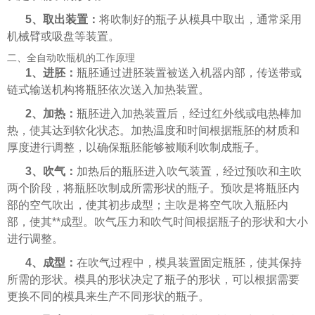
5、取出装置：
将吹制好的瓶子从模具中取出，通常采用
机械臂或吸盘等装置。
二、全自动吹瓶机的工作原理
1、进胚：
瓶胚通过进胚装置被送入机器内部，传送带或
链式输送机构将瓶胚依次送入加热装置。
2、加热：
瓶胚进入加热装置后，经过红外线或电热棒加
热，使其达到软化状态。加热温度和时间根据瓶胚的材质和
厚度进行调整，以确保瓶胚能够被顺利吹制成瓶子。
3、吹气：
加热后的瓶胚进入吹气装置，经过预吹和主吹
两个阶段，将瓶胚吹制成所需形状的瓶子。预吹是将瓶胚内
部的空气吹出，使其初步成型；主吹是将空气吹入瓶胚内
部，使其**成型。吹气压力和吹气时间根据瓶子的形状和大小
进行调整。
4、成型：
在吹气过程中，模具装置固定瓶胚，使其保持
所需的形状。模具的形状决定了瓶子的形状，可以根据需要
更换不同的模具来生产不同形状的瓶子。