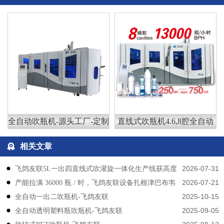
全自动吹瓶机-源头工厂-定制
直线式吹瓶机4.6,8腔全自动
相关文章
2026-07-31
飞鸽友联5L一出四直线式吹灌旋一体化生产线获高度
2026-07-21
产能拉满 36000 瓶 / 时，飞鸽友联设备扎根津巴布韦
认可
2025-10-15
​​全自动一出二吹瓶机-飞鸽友联
2025-09-05
全自动透明塑料瓶吹瓶机-飞鸽友联