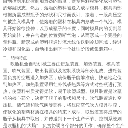
自动控制系统控制加热器的温度，使塑料颗粒熔化成可塑性
的熔融状态。然后，熔融的塑料被送入成型模具，模具内部
根据所需成型瓶子的形状和尺寸而设计。接着，一股高压空
气被注入模具中，使熔融的塑料在模具内形成一个气泡。模
具开始徐徐拉伸，以形成瓶子的长度，同时模具内的切割器
开始旋转，并在合适的位置剪断气泡，从而形成一个完整的
塑料瓶。新形成的塑料瓶通过流水线传送到冷却区域，经过
冷却和固化后，自动排出到下一个处理阶段或集装箱中。
二、结构特点
吹瓶机全自动机械主要由进瓶装置、加热装置、模具装
置、吹气装置、取出装置以及控制系统等部分组成。进瓶装
置负责将空瓶送入加热区，确保瓶子能够准确、快速地定位
到加热区。加热装置采用红外线或热风等方式对空瓶进行预
热，使塑料材质变得柔软，易于吹塑成型。模具装置是吹瓶
机的核心部分，决定了瓶子的形状和尺寸。吹气装置通过空
压机、储气罐和吹气阀等部件，将压缩空气吹入模具型腔，
使软化的塑料材质在模具的约束下成型。取出装置将成型的
瓶子从模具中取出，并传送到下一个生产环节。控制系统则
是吹瓶机的“大脑”，负责协调各个部分的工作，确保整个生产