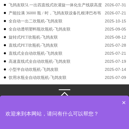
2026-07-31
飞鸽友联5L一出四直线式吹灌旋一体化生产线获高度
2026-07-21
产能拉满 36000 瓶 / 时，飞鸽友联设备扎根津巴布韦
认可
2025-10-15
​​全自动一出二吹瓶机-飞鸽友联
2025-09-05
全自动透明塑料瓶吹瓶机-飞鸽友联
2025-08-12
旋转式PET吹瓶机-飞鸽友联
2025-07-28
直线式PET吹瓶机-飞鸽友联
2025-07-21
直线式全自动吹瓶机-飞鸽友联
2025-07-19
高速直线式全自动吹瓶机-飞鸽友联
2025-07-14
小型半自动吹瓶机-飞鸽友联
2025-07-09
饮用水瓶全自动吹瓶机-飞鸽友联
×
131-3133-4149
/
131-3133-4149
江苏飞鸽友联机械股份有限公司
版权所有
欢迎来到本网站，请问有什么可以帮您？
地址： 江苏省张家港市凤凰镇韩国工业园飞翔路8号