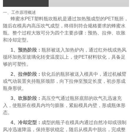
一、工作原理概述
蜂蜜水PET塑料瓶吹瓶机是通过加热预成型的PET瓶胚，
随后在模具内高压吹气成型，终得到符合规格要求的蜂蜜水
瓶。整个过程大致可分为四个主要步骤：预热、拉伸、吹胀
和冷却定型。
1、预热阶段：
瓶胚被送入加热炉内，通过红外线或热风
循环加热至玻璃化转变温度以上，使PET材料软化，具备足
够的可塑性。
2、拉伸阶段：
软化后的瓶胚被送入模具中，通过机械臂
或气动装置夹持瓶胚颈部，向下拉伸至预定长度，初步形成
瓶身形状。
3、吹胀阶段：
高压空气通过瓶胚底部的吹气孔迅速充
入，使瓶胚在模具内均匀膨胀，紧贴模具内壁，形成瓶体形
态。
4、冷却定型：
成型的瓶子在模具内通过自然冷却或强制
风冷迅速降温，保持形状稳定，随后从模具中脱出，完成整