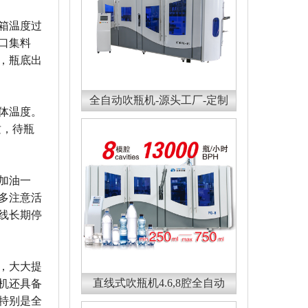
箱温度过
口集料
，瓶底出
全自动吹瓶机-源头工厂-定制
体温度。
质，待瓶
加油一
多注意活
线长期停
，大大提
直线式吹瓶机4.6,8腔全自动
机还具备
特别是全