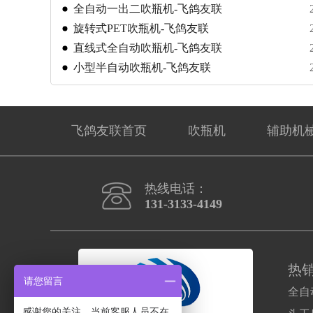
高度认可
​​全自动一出二吹瓶机-飞鸽友联
旋转式PET吹瓶机-飞鸽友联
直线式全自动吹瓶机-飞鸽友联
小型半自动吹瓶机-飞鸽友联
飞鸽友联首页
吹瓶机
辅助机
热线电话：
131-3133-4149
热
请您留言
全自
感谢您的关注，当前客服人员不在