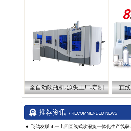
全自动吹瓶机-源头工厂-定制
直线
推荐资讯
/ RECOMMENDED NEWS
飞鸽友联5L一出四直线式吹灌旋一体化生产线获