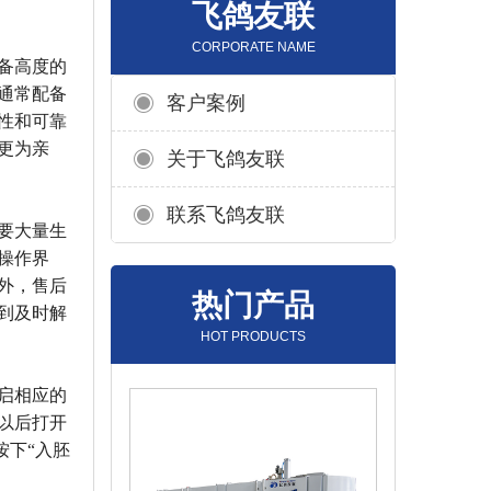
飞鸽友联
CORPORATE NAME
备高度的
通常配备
客户案例
性和可靠
更为亲
关于飞鸽友联
联系飞鸽友联
要大量生
操作界
外，售后
热门产品
到及时解
HOT PRODUCTS
启相应的
以后打开
按下“入胚