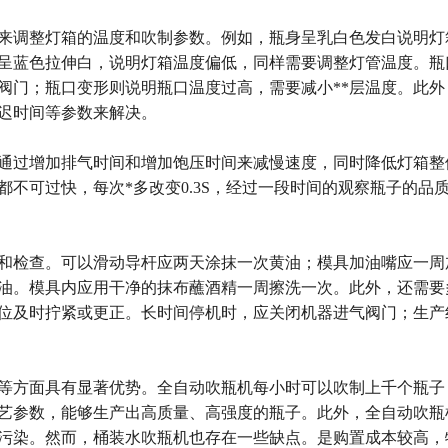
来调整灯箱的温度和吹制参数。例如，瓶身呈乳白色发白说明灯
呈蓝色拉伸白，说明灯箱温度偏低，同样需要调整灯管温度。瓶
阀门；瓶口变形则说明瓶口温度过高，需要减小**层温度。此外
迟时间等参数来解决。
通过增加排气时间和增加饱压时间来减慢速度，同时降低灯箱整
不可过快，每次*多改变0.3S，经过一段时间的观察瓶子的品
和检查。可以滑动导杆应两天涂抹一次黄油；模具加油嘴应一周
油。模具内应用干净的抹布蘸酒精一周擦洗一次。此外，还需要
位及时拧紧或更正。长时间停机时，应关闭机器进气阀门；生产
量等方面具有显著优势。全自动吹瓶机每小时可以吹制上千个瓶子
工艺参数，能够生产出高质量、高强度的瓶子。此外，全自动吹瓶
污染。然而，桶装水吹瓶机也存在一些缺点。是购置成本较高，