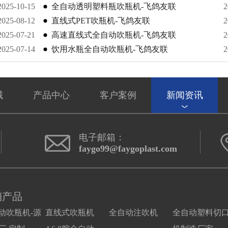
2025-10-15
布韦
全自动透明塑料瓶吹瓶机-飞鸽友联
2
2025-08-12
直线式PET吹瓶机-飞鸽友联
2
2025-07-21
高速直线式全自动吹瓶机-飞鸽友联
2
2025-07-14
饮用水瓶全自动吹瓶机-飞鸽友联
2
械
产品中心
客户案例
新闻资讯
电子邮箱：
faygo99@faygoplast.com
销产品
动吹瓶机-源
直线式吹瓶机
全自动注吹机
全自动塑料切