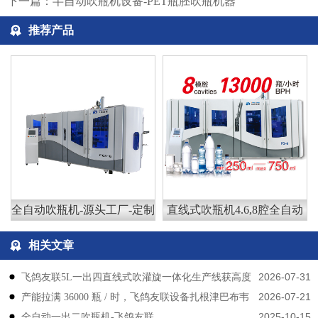
下一篇：
半自动吹瓶机设备-PET瓶胚吹瓶机器
推荐产品
全自动吹瓶机-源头工厂-定制
直线式吹瓶机4.6,8腔全自动
相关文章
2026-07-31
飞鸽友联5L一出四直线式吹灌旋一体化生产线获高度
2026-07-21
产能拉满 36000 瓶 / 时，飞鸽友联设备扎根津巴布韦
认可
2025-10-15
​​全自动一出二吹瓶机-飞鸽友联