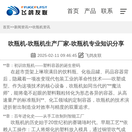
首页
产品
联系
首页
>>
新闻资讯
>>
吹瓶机资讯
吹瓶机-吹瓶机生产厂家-吹瓶机专业知识分享
2025-02-11 09:46:45
飞鸽友联
**章：初识吹瓶机——塑料容器的诞生密码
在超市货架上琳琅满目的饮料瓶、化妆品罐、药品容器背
后，隐藏着一项改变现代包装工业的革命性技术——吹塑成
型。作为这项技术的核心设备，吹瓶机如同当代的“**魔法
师”，能将毫不起眼的塑料颗粒转化为形态各异的容器。从高
速量产的标准瓶到**、化工领域的定制容器，吹瓶机的技术演
进折射出制造业对效率与精度的双重追求。
**章：百年进化史——从手工吹制到智能工厂
吹瓶机的历史始于20世纪初的赛璐珞时代。早期工艺**依
赖人工操作：工人将熔化的塑料放入模具，通过铜管吹气成