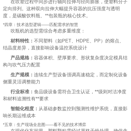
在吹塑过程中同步进行轴向拉伸与径向膨胀，使塑料分子
定向排列。这种双向拉伸大幅提升容器的抗压强度与透明
度，是碳酸饮料瓶、**包装瓶的核心技术。
*四章：技术选型逻辑——匹配需求的智慧
吹瓶机的选型需综合考虑多重维度：
材料特性：
不同塑料（如PET、HDPE、PP）的熔点、
结晶度差异，直接影响设备温控系统设计
产品规格：
容器体积、壁厚要求、形状复杂度决定模具结
构与吹气压力配置
生产规模：
连续生产型设备强调高速稳定，而定制化设备
侧重灵活调整能力
行业标准：
食品级设备需符合卫生认证，**级则对洁净度
和材料追溯性有**要求
智能化程度：
从基础参数监控到预测性维护系统，直接影
响长期运维成本
*五章：生产现场全息图——看不见的技术博弈
在现代化车间里，塑料颗粒需经过严格干燥处理，确保含