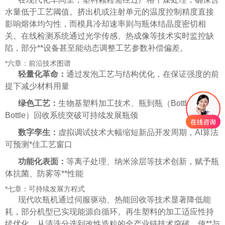
水量低于工艺阈值。挤出机或注射单元的温度控制精度直接
影响熔体均匀性，而模具冷却速率则与瓶体结晶度密切相
关。在线检测系统通过光学传感、热成像等技术实时监控缺
陷，部分**设备甚至能动态调整工艺参数补偿偏差。
*六章：前沿技术图谱
轻量化革命：
通过发泡工艺与结构优化，在保证强度的前
提下减少材料用量
绿色工艺：
生物基塑料加工技术、瓶到瓶（Bottle-to-
Bottle）回收系统突破可持续发展瓶颈
数字孪生：
虚拟调试技术大幅缩短新品开发周期，AI算法
可预测*佳工艺窗口
功能化表面：
等离子处理、纳米涂层等技术创新，赋予瓶
体抗菌、防雾等**性能
*七章：可持续发展方程式
现代吹瓶机通过伺服驱动、热能回收等技术显著降低能
耗，部分机型已实现能源自循环。再生塑料的加工适应性持
续优化，从清洗分选到改性造粒的全产业链技术突破，使**与