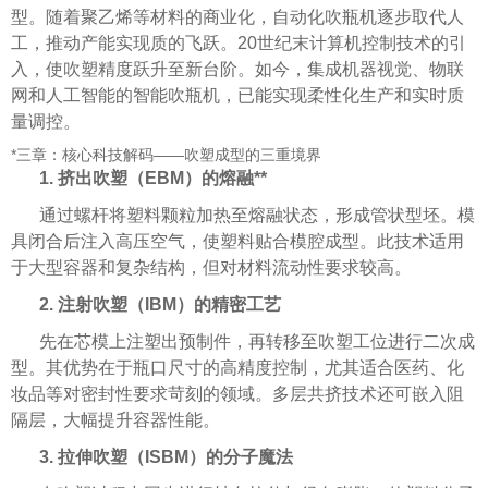
型。随着聚乙烯等材料的商业化，自动化吹瓶机逐步取代人
工，推动产能实现质的飞跃。20世纪末计算机控制技术的引
入，使吹塑精度跃升至新台阶。如今，集成机器视觉、物联
网和人工智能的智能吹瓶机，已能实现柔性化生产和实时质
量调控。
*三章：核心科技解码——吹塑成型的三重境界
1. 挤出吹塑（EBM）的熔融**
通过螺杆将塑料颗粒加热至熔融状态，形成管状型坯。模
具闭合后注入高压空气，使塑料贴合模腔成型。此技术适用
于大型容器和复杂结构，但对材料流动性要求较高。
2. 注射吹塑（IBM）的精密工艺
先在芯模上注塑出预制件，再转移至吹塑工位进行二次成
型。其优势在于瓶口尺寸的高精度控制，尤其适合医药、化
妆品等对密封性要求苛刻的领域。多层共挤技术还可嵌入阻
隔层，大幅提升容器性能。
3. 拉伸吹塑（ISBM）的分子魔法