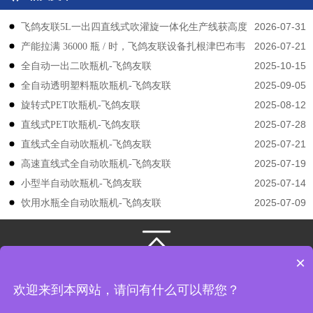
2026-07-31
飞鸽友联5L一出四直线式吹灌旋一体化生产线获高度
2026-07-21
产能拉满 36000 瓶 / 时，飞鸽友联设备扎根津巴布韦
认可
2025-10-15
​​全自动一出二吹瓶机-飞鸽友联
2025-09-05
全自动透明塑料瓶吹瓶机-飞鸽友联
2025-08-12
旋转式PET吹瓶机-飞鸽友联
2025-07-28
直线式PET吹瓶机-飞鸽友联
2025-07-21
直线式全自动吹瓶机-飞鸽友联
2025-07-19
高速直线式全自动吹瓶机-飞鸽友联
2025-07-14
小型半自动吹瓶机-飞鸽友联
2025-07-09
饮用水瓶全自动吹瓶机-飞鸽友联
×
131-3133-4149
/
131-3133-4149
江苏飞鸽友联机械股份有限公司
版权所有
欢迎来到本网站，请问有什么可以帮您？
地址： 江苏省张家港市凤凰镇韩国工业园飞翔路8号