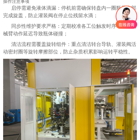
操作注意事项
启停需避免液体滴漏：停机前需确保转盘内一圈瓶子全部
完成旋盖，防止灌装阀在停止位残留水滴；
同步性维护要求严格：定期校准各工位触发时序，避免机
械臂动作延迟导致瓶体碰撞；
清洁流程需覆盖旋转组件：重点清洁转台导轨、灌装阀活
动密封圈等旋转摩擦部位，防止杂质积累影响运转平稳性。