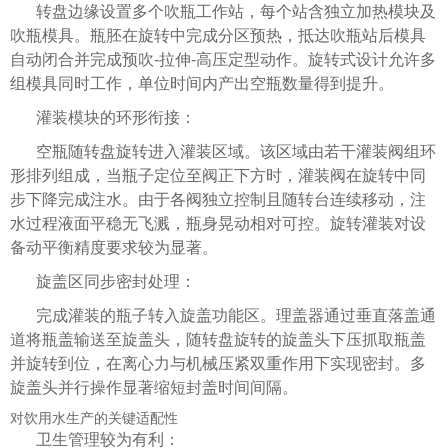
转盘边缘设置多个吹瓶工作站，每个站含独立加热模块及
吹瓶模具。瓶胚在旋转中完成分区预热，抵达吹瓶站后模具
自动闭合并完成预吹-拉伸-高压定型动作。旋转式设计允许多
组模具同时工作，单位时间内产出空瓶数量得到提升。
灌装模块的环形衔接：
空瓶随转盘旋转进入灌装区域。该区域由若干灌装阀组环
形排列组成，当瓶子定位至阀正下方时，灌装阀在旋转中同
步下降完成注水。由于各阀独立控制且随转台连续移动，注
水过程液面平稳无飞溅，瓶身晃动相对可控。旋转灌装对设
备动平衡精度要求较为显著。
旋盖区同步密封处理：
完成灌装的瓶子转入旋盖功能区。理盖器通过垂直落盖通
道将瓶盖输送至旋盖头，随转盘旋转的旋盖头下压抓取瓶盖
并旋转到位，在离心力与机械压紧双重作用下实现密封。多
旋盖头并行操作显著缩短封盖时间间隔。
对饮用水生产的关键适配性
卫生管理较为有利：