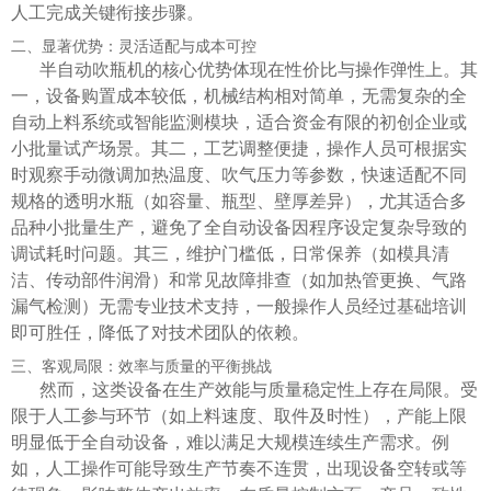
人工完成关键衔接步骤。
二、显著优势：灵活适配与成本可控
半自动吹瓶机的核心优势体现在性价比与操作弹性上。其
一，设备购置成本较低，机械结构相对简单，无需复杂的全
自动上料系统或智能监测模块，适合资金有限的初创企业或
小批量试产场景。其二，工艺调整便捷，操作人员可根据实
时观察手动微调加热温度、吹气压力等参数，快速适配不同
规格的透明水瓶（如容量、瓶型、壁厚差异），尤其适合多
品种小批量生产，避免了全自动设备因程序设定复杂导致的
调试耗时问题。其三，维护门槛低，日常保养（如模具清
洁、传动部件润滑）和常见故障排查（如加热管更换、气路
漏气检测）无需专业技术支持，一般操作人员经过基础培训
即可胜任，降低了对技术团队的依赖。
三、客观局限：效率与质量的平衡挑战
然而，这类设备在生产效能与质量稳定性上存在局限。受
限于人工参与环节（如上料速度、取件及时性），产能上限
明显低于全自动设备，难以满足大规模连续生产需求。例
如，人工操作可能导致生产节奏不连贯，出现设备空转或等