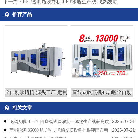
下一篇：
PET透明瓶吹瓶机-PET水瓶生产线-飞鸽友联
推荐产品
全自动吹瓶机-源头工厂-定制
直线式吹瓶机4.6,8腔全自动
相关文章
2026-07-31
飞鸽友联5L一出四直线式吹灌旋一体化生产线获高度
2026-07-21
产能拉满 36000 瓶 / 时，飞鸽友联设备扎根津巴布韦
认可