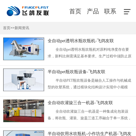
首页
产品
联系
首页
>>
新闻资讯
全自动pet透明水瓶吹瓶机-飞鸽友联
全自动pet透明水瓶吹瓶机对原料纯净度存在要
求，新料比例需满足基本要求。生产过程中须防止原
料热氧化变黄，加热环节需**管理氧气接触量，避免
材料发生黄变降解。...
半自动pet瓶吹瓶设备-飞鸽友联
半自动PET瓶吹瓶设备是融合​​人工操作与机械成
型​​的吹塑系统，通过模块化结构设计实现中小规模
PET包装的生产适配。其核心价值在于平衡自动化程
度与经济性，为多品种、小批量场景提供灵活的制瓶
全自动吹灌旋三合一机器-飞鸽友联
方案。...
全自动吹灌旋三合一机器是一种集成化包装设
备，将吹瓶、灌装、旋盖三道工序融合于单一系统，
实现从瓶胚到成品包装的连续性生产。该设备通过工
序协同与智能控制，服务于液态产品的规模化包装需
半自动饮用水吹瓶机-小作坊生产机器-飞鸽友