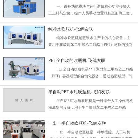
求，特别适配饮料、日化、调味品等行业的标准化产
联
一、设备功能模块与运行逻辑核心功能模块人
线。...
工上料与定位：操作人员手动放置瓶胚至加热工位，
确保瓶口方向与定位槽对齐。分区加热控制：红外灯
管对瓶身分段加热，操作员通过观察瓶胚软化状态调
纯净水吹瓶机-飞鸽友联
节加热时长。气动成型系统：高压气体配合拉伸杆完
纯净水吹瓶机是瓶装水生产中的核心设备，主
成瓶胚吹塑，模具闭合压力由气动装置自动控制。手
要用于将聚对苯二甲酸乙二醇酯（PET）材质的预制
动脱模与质检：成品瓶冷却后由人...
瓶胚加工为成品瓶。其技术核心在于通过温度、气压
与模具的协同作用，实现瓶体的快速成型与质量控
PET全自动的吹瓶机-飞鸽友联
制。...
PET全自动吹瓶机是**于聚对苯二甲酸乙二醇酯
（PET）容器成型的自动化设备，通过热塑成型、气
压控制与智能检测技术，满足饮料、日化、医药等行
业对透明瓶、水瓶等包装的生产需求。...
半自动PET水瓶吹瓶机-飞鸽友联
半自动PET水瓶吹瓶机是一种结合人工操作与机
械成型的设备，用于生产聚对苯二甲酸乙二醇酯
（PET）材质的饮用水瓶或其他液体容器。其核心设
计在于人机协作模式——关键工序由设备完成，人工
一出一半自动吹瓶机-飞鸽友联
负责上下料、参数调节及质量抽检，兼顾灵活性、经
一出一半自动吹瓶机是一种单模腔、人工与机
济性与操作直观性，适用于小规模生产。...