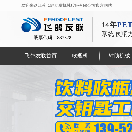
欢迎来到江苏飞鸽友联机械股份有限公司官方网站！
14年
PE
系统吹瓶
股票代码：837328
飞鸽友联首页
吹瓶机
辅助机械