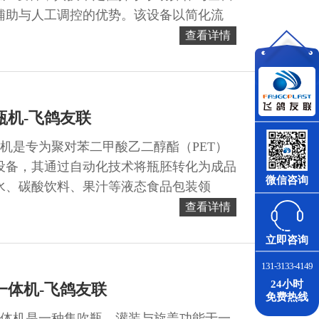
辅助与人工调控的优势。该设备以简化流
。...
查看详情
瓶机-飞鸽友联
瓶机是专为聚对苯二甲酸乙二醇酯（PET）
设备，其通过自动化技术将瓶胚转化为成品
微信咨询
水、碳酸饮料、果汁等液态食品包装领
查看详情
立即咨询
131-3133-4149
24小时
一体机-飞鸽友联
免费热线
一体机是一种集吹瓶、灌装与旋盖功能于一