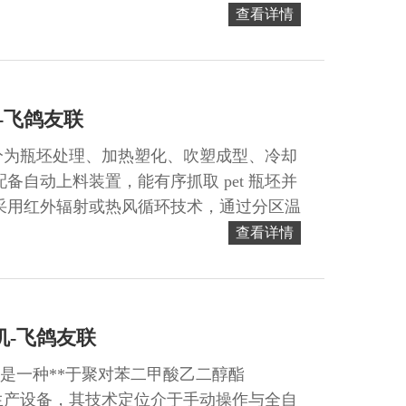
热至软化状态。...
查看详情
-飞鸽友联
分为瓶坯处理、加热塑化、吹塑成型、冷却
备自动上料装置，能有序抓取 pet 瓶坯并
采用红外辐射或热风循环技术，通过分区温
化状态，为后续吹塑提供基础条件。...
查看详情
机-飞鸽友联
机是一种**于聚对苯二甲酸乙二醇酯
生产设备，其技术定位介于手动操作与全自